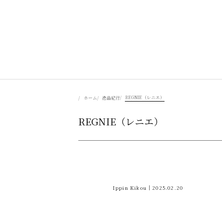
美食を辿る
REGNIE（レニエ）
ホーム
逸品紀行
REGNIE（レニエ）
豊かさを彩る
風景を旅する
Ippin Kikou｜2025.02.20