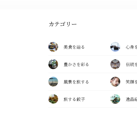
カテゴリー
美食を辿る
心身
豊かさを彩る
伝統
風景を旅する
笑顔
旅する餃子
逸品