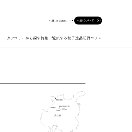
yoffについて
yoff instagram
カテゴリーから探す
特集一覧
旅する餃子
逸品紀行
コラム
ート