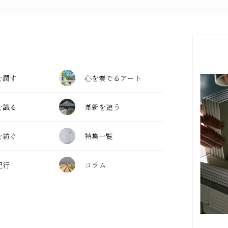
を潤す
心を奏でるアート
を識る
革新を追う
を紡ぐ
特集一覧
紀行
コラム