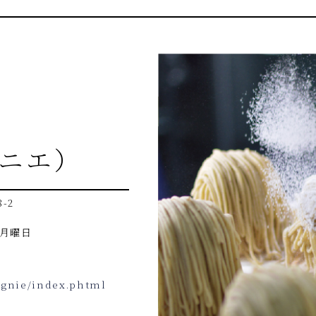
レニエ）
8-2
：月曜日
egnie/index.phtml