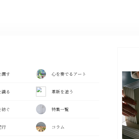
を潤す
心を奏でるアート
を識る
革新を追う
を紡ぐ
特集一覧
紀行
コラム