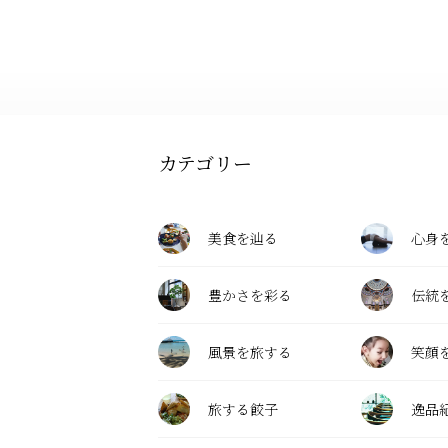
カテゴリー
美食を辿る
心身
豊かさを彩る
伝統
風景を旅する
笑顔
旅する餃子
逸品