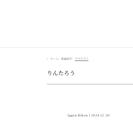
美食を辿る
りんたろう
ホーム
逸品紀行
りんたろう
豊かさを彩る
風景を旅する
Ippin Kikou｜2024.12.20