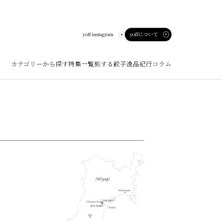
yoffについて
yoff instagram
カテゴリーから探す
特集一覧
旅する餃子
逸品紀行
コラム
ート