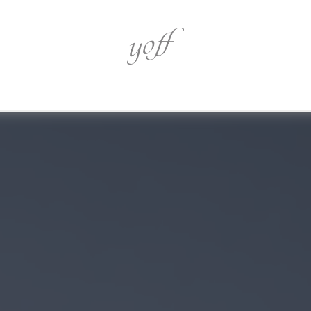
心身を潤す
心を奏でるア
伝統を識る
革新を追う