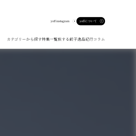
yoffについて
yoff instagram
カテゴリーから探す
特集一覧
旅する餃子
逸品紀行
コラム
ート