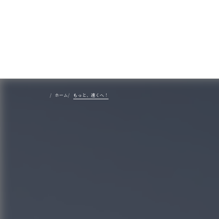
美食を辿る
もっと、遠くへ！
ホーム
豊かさを彩る
風景を旅する