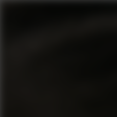
美食を辿る
豊かさを彩る
風景を旅する