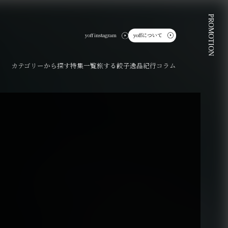
PROMOTION
yoffについて
yoff instagram
カテゴリーから探す
特集一覧
旅する餃子
逸品紀行
コラム
ート