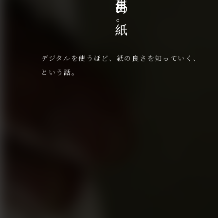
Hola! カタルーニャ
二千二百年目の紙。
世界食堂Ⅱ。
デジタルを使うほど、紙の良さを知っていく、
異国は、遠くにあるとは限らない、という話。
という話。
バルセロナは、バルセロナだけでは語れない、
という話。