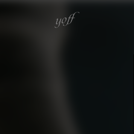
心身を潤す
心を奏でるア
伝統を識る
革新を追う