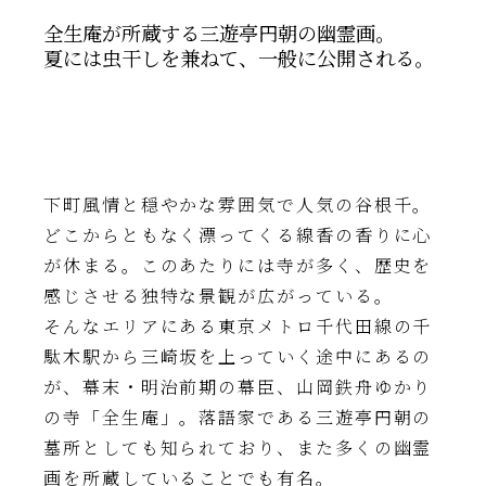
全生庵が所蔵する三遊亭円朝の幽霊画。
夏には虫干しを兼ねて、一般に公開される。
下町風情と穏やかな雰囲気で人気の谷根千。
どこからともなく漂ってくる線香の香りに心
が休まる。このあたりには寺が多く、歴史を
感じさせる独特な景観が広がっている。
そんなエリアにある東京メトロ千代田線の千
駄木駅から三崎坂を上っていく途中にあるの
が、幕末・明治前期の幕臣、山岡鉄舟ゆかり
の寺「全生庵」。落語家である三遊亭円朝の
墓所としても知られており、また多くの幽霊
画を所蔵していることでも有名。