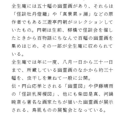
全生庵には五十幅の幽霊画があり、それらは
「怪談牡丹燈籠」や「真景累ヶ淵」などの原
作者でもある三遊亭円朝がコレクションして
いたもの。円朝は生前、柳橋で怪談会を催し
たときから百物語にちなんで百幅の幽霊画を
集めはじめ、その一部が全生庵に収められて
いる。
全生庵では年に一度、八月一日から三十一日
まで、所蔵している幽霊画のなかから約三十
幅を、虫干しを兼ねて一般に公開。
伝・円山応挙とされる「幽霊図」や伊藤晴雨
の「怪談乳房榎図」、他にも柴田是真、河鍋
暁斎ら著名な画家たちが描いた幽霊画が展示
される、鳥肌ものの展覧会となっている。