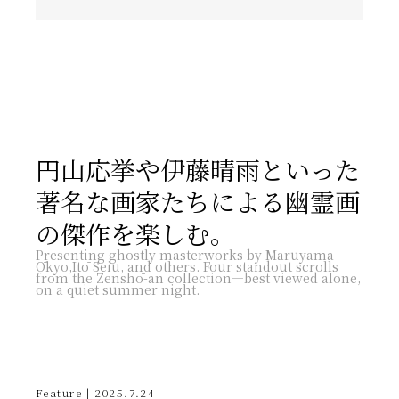
円山応挙や伊藤晴雨といった
著名な画家たちによる幽霊画
の傑作を楽しむ。
Presenting ghostly masterworks by Maruyama
Ōkyo,Itō Seiu, and others. Four standout scrolls
from the Zenshō-an collection—best viewed alone,
on a quiet summer night.
Feature | 2025.7.24