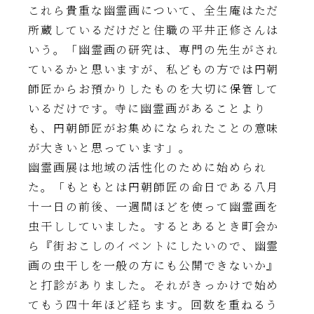
これら貴重な幽霊画について、全生庵はただ
所蔵しているだけだと住職の平井正修さんは
いう。「幽霊画の研究は、専門の先生がされ
ているかと思いますが、私どもの方では円朝
師匠からお預かりしたものを大切に保管して
いるだけです。寺に幽霊画があることより
も、円朝師匠がお集めになられたことの意味
が大きいと思っています」。
幽霊画展は地域の活性化のために始められ
た。「もともとは円朝師匠の命日である八月
十一日の前後、一週間ほどを使って幽霊画を
虫干ししていました。するとあるとき町会か
ら『街おこしのイベントにしたいので、幽霊
画の虫干しを一般の方にも公開できないか』
と打診がありました。それがきっかけで始め
てもう四十年ほど経ちます。回数を重ねるう