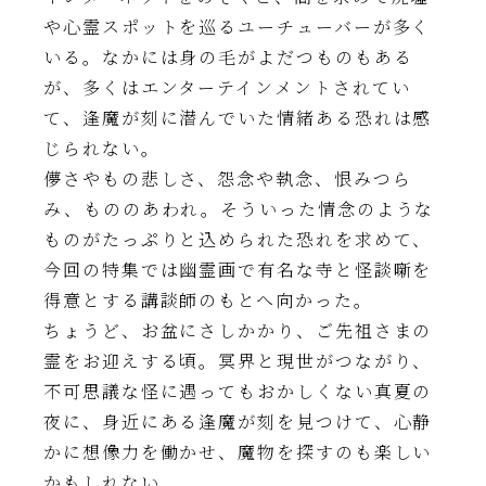
や心霊スポットを巡るユーチューバーが多く
いる。なかには身の毛がよだつものもある
が、多くはエンターテインメントされてい
て、逢魔が刻に潜んでいた情緒ある恐れは感
じられない。
儚さやもの悲しさ、怨念や執念、恨みつら
み、もののあわれ。そういった情念のような
ものがたっぷりと込められた恐れを求めて、
今回の特集では幽霊画で有名な寺と怪談噺を
得意とする講談師のもとへ向かった。
ちょうど、お盆にさしかかり、ご先祖さまの
霊をお迎えする頃。冥界と現世がつながり、
不可思議な怪に遇ってもおかしくない真夏の
夜に、身近にある逢魔が刻を見つけて、心静
かに想像力を働かせ、魔物を探すのも楽しい
かもしれない。