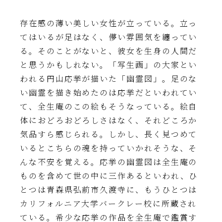
存在感の薄い美しい女性が立っている。立っ
てはいるが足はなく、儚い雰囲気を纏ってい
る。そのことがないと、彼女を生身の人間だ
と思うかもしれない。「写生画」の大家とい
われる円山応挙が描いた「幽霊図」。足のな
い幽霊を描き始めたのは応挙だといわれてい
て、全生庵のこの絵もそうなっている。絵自
体におどろおどろしさはなく、それどころか
気品すら感じられる。しかし、長く見つめて
いるとこちらの魂を持っていかれそうな、そ
んな不安を覚える。応挙の幽霊図は全生庵の
ものを含めて世の中に三作あるといわれ、ひ
とつは青森県弘前市久渡寺に、もうひとつは
カリフォルニア大学バークレー校に所蔵され
ている。希少な応挙の作品を全生庵で鑑賞す