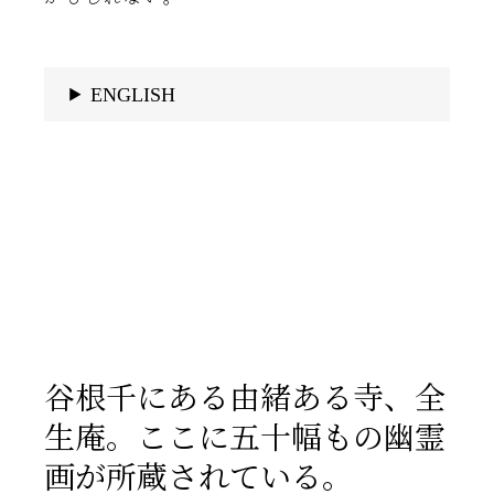
ENGLISH
谷根千にある由緒ある寺、全
生庵。ここに五十幅もの幽霊
画が所蔵されている。