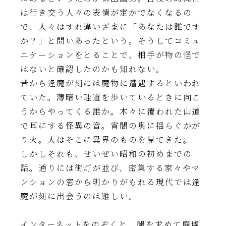
は行き交う人々の表情が定かでなくなるの
で、人々はすれ違いざまに「あなたは誰です
か？」と問いあったという。そうしてコミュ
ニケーションをとることで、相手が物の怪で
はないと確認したのかも知れない。
昔から逢魔が刻には魔物に遭遇するといわれ
ていた。薄暗い畦道を歩いているときに向こ
うからやってくる誰か。木々に覆われた山道
で耳にする怪異の音。宵闇の奥に揺らぐかが
り火。人はそこに異界のものを見てきた。
しかしそれも、せいぜい昭和の初めまでの
話。通りには街灯が並び、密集する家々やマ
ンションの窓から明かりがもれる現代では逢
魔が刻に出会うのは難しい。
インターネットをのぞくと、闇を求めて廃墟