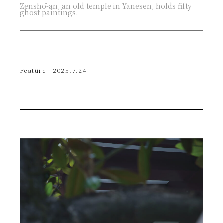
Zenshō-an, an old temple in Yanesen, holds fifty
ghost paintings.
Feature | 2025.7.24