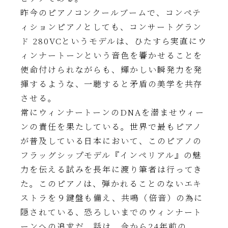
昨今のピアノコンクールブームで、コンペテ
ィションピアノとしても、コンサートグラン
ド 280VCというモデルは、ひたすら実直にウ
ィンナートーンという音色を響かせることを
使命付けられながらも、輝かしい瞬発力を発
揮するような、一聴すると矛盾の美学を共存
させる。
常にウィンナートーンのDNAを潜ませウィー
ンの責任を果たしている。世界で最もピアノ
が普及している日本において、このピアノの
フラッグシップモデル『インペリアル』の魅
力を伝える試みを長年に渡り筆者は行ってき
た。このピアノは、弾かれることのないエキ
ストラを９鍵盤も備え、共鳴（倍音）の為に
隠されている、恐ろしいまでのウィンナート
ーンへの追求だ。話は、今から24年前の