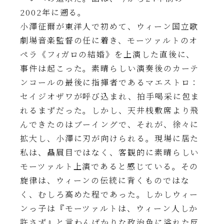
2002年に遡る。
小澤征爾が東洋人で初めて、ウィーン国立歌
劇場音楽監督の任に着き、モーツァルトのオ
ペラ《フｨガロの結婚》を上演した直後に、
事件は起こった。素晴らしい演奏後のカーテ
ンコールの最後に指揮者であるマエストロ：
セイジオザワが呼び込まれ、拍手喝采に包ま
れるまずだった。しかし、天井桟敷席より飛
んできたのはブーイングで、それが、徐々に
拡大し、小澤に刃が向けられる。現場に居た
私は、贔屓目ではなく、客観的に素晴らしい
モーツァルト上演であると感じている。その
旋律は、ウィーンの伝統に背くものではな
く、むしろ高めた程であった。しかしウィー
ンっ子は『モーツァルトは、ウィーン人しか
許さず』と言わんばかりな政治色に溢れた反