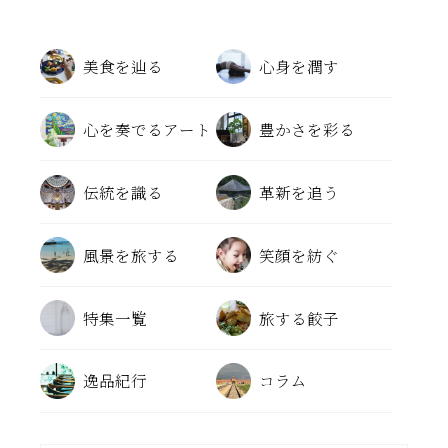
美食を辿る
心身を潤す
心を奏でるアート
豊かさを彩る
伝統を識る
革新を追う
風景を旅する
笑顔を紡ぐ
特集一覧
旅する餃子
逸品紀行
コラム