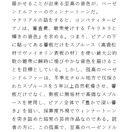
届かせることが出来る至高の音色が、ベーゼ
ンドルファーのウィンナートーンだ。
マテリアルの話をすると、コンペティターピ
アノは、審査員、聴衆受けする『キラキラと
輝きの音色』を求める。つまり、ピアノの下
に貼ってある響板だけをスプルース（高級松
材でヴァイオリン表板の材）を使い最大公約
数の聴衆に瞬時に煌びやかな音色を届けるこ
とを目標としている。しかし、孤高のベーゼ
ンドルファーは、冬季北チロル地方で伐採さ
れたスプルースを５年以上自然乾燥させ、響
板だけでなく、側板に無垢材で高価なスプル
ースを使用し、ピアノ全体で『豊かで深い響
き』を狙い、採算度外視でウィンナートーン
を突き詰めた結実の芸術作品なのである。読
者の方に、この孤高で、至高のベーゼンドル