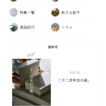
特集一覧
旅する餃子
逸品紀行
コラム
最新号
VOL.
30
二千二百年目の紙。