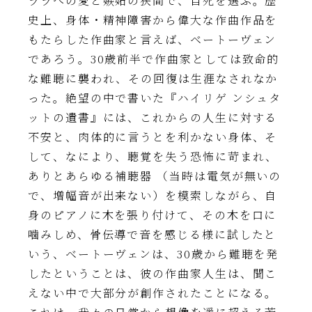
ララへの愛と嫉妬の狭間で、自死を選ぶ。歴
史上、身体・精神障害から偉大な作曲作品を
もたらした作曲家と言えば、ベートーヴェン
であろう。30歳前半で作曲家としては致命的
な難聴に襲われ、その回復は生涯なされなか
った。絶望の中で書いた『ハイリゲ ンシュタ
ットの遺書』には、これからの人生に対する
不安と、肉体的に言うとを利かない身体、そ
して、なにより、聴覚を失う恐怖に苛まれ、
ありとあらゆる補聴器 （当時は電気が無いの
で、増幅音が出来ない）を模索しながら、自
身のピアノに木を張り付けて、その木を口に
噛みしめ、骨伝導で音を感じる様に試したと
いう、ベートーヴェンは、30歳から難聴を発
したということは、彼の作曲家人生は、聞こ
えない中で大部分が創作されたことになる。