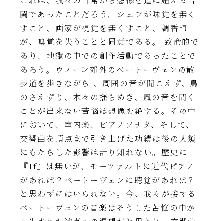
これは、我々の日常から想像を遥に超える苦
闘であったことだろう。シェフが味覚を無く
すこと、画家が視覚を無くすこと、調香師
が、嗅覚を失うことと同意である。 致命的で
あり、地獄の中での創作活動であったことで
あろう。ウィーン郊外のベートーヴェンの散
歩道を歩きながら 、周囲の音が聞こえず、鳥
のさえずり、木々の揺らめき、風の音を聞く
ことが出来ない苦悩は想像を絶する。その中
において、室内楽、ピアノソナタ、そして、
交響曲を頂点まで引き上げた功績は後の人類
にもたらした影響は計り知れない。歴史に
『If』は無いが、モーツァルトに近代ピアノ
があれば？ベートーヴェンに聴覚があれば？
と思わずにはいられない。今、我々が接する
ベートーヴェンの音楽はそうした苦悩の中か