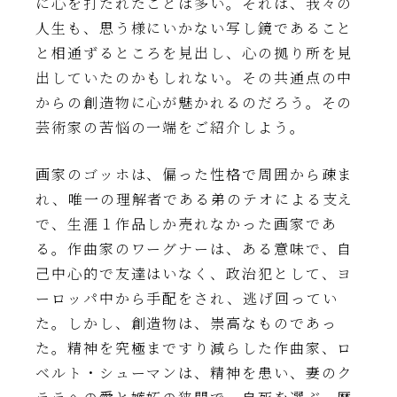
に心を打たれたことは多い。それは、我々の
人生も、思う様にいかない写し鏡であること
と相通ずるところを見出し、心の拠り所を見
出していたのかもしれない。その共通点の中
からの創造物に心が魅かれるのだろう。その
芸術家の苦悩の一端をご紹介しよう。
画家のゴッホは、偏った性格で周囲から疎ま
れ、唯一の理解者である弟のテオによる支え
で、生涯１作品しか売れなかった画家であ
る。作曲家のワーグナーは、ある意味で、自
己中心的で友達はいなく、政治犯として、ヨ
ーロッパ中から手配をされ、逃げ回ってい
た。しかし、創造物は、崇高なものであっ
た。精神を究極まですり減らした作曲家、ロ
ベルト・シューマンは、精神を患い、妻のク