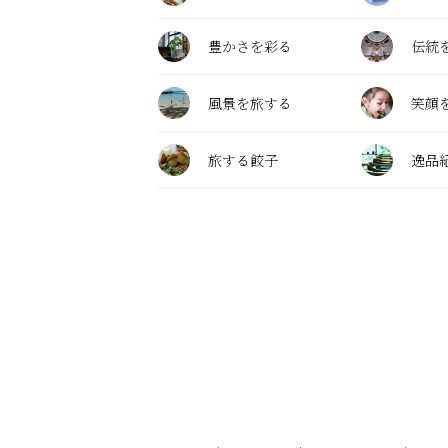
豊かさを彩る
伝統
風景を旅する
笑顔
旅する餃子
逸品