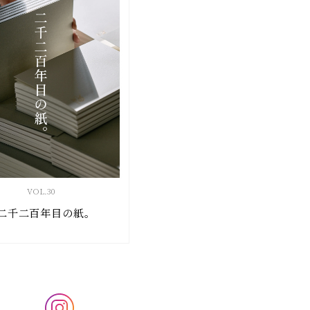
VOL.
30
二千二百年目の紙。