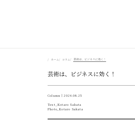
美食を辿る
芸術は、ビジネスに効く！
ホーム
コラム
芸術は、ビジネスに効く！
豊かさを彩る
風景を旅する
Column｜2024.08.25
Text_Kotaro Sakata
Photo_Kotaro Sakata