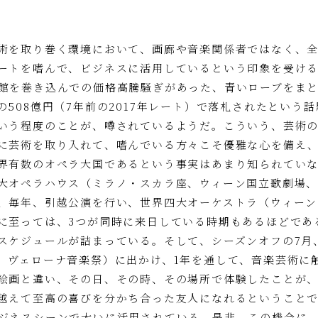
術を取り巻く環境において、画廊や音楽関係者ではなく、
ートを嗜んで、ビジネスに活用しているという印象を受け
館を巻き込んでの価格高騰騒ぎがあった、青いローブをまと
508億円（7年前の2017年レート）で落札されたという
いう程度のことが、噂されているようだ。こういう、芸術
に芸術を取り入れて、嗜んでいる方々こそ優雅な心を備え
界有数のオペラ大国であるという事実はあまり知られていない
大オペラハウス（ミラノ・スカラ座、ウィーン国立歌劇場
、毎年、引越公演を行い、世界四大オーケストラ（ウィーン
に至っては、3つが同時に来日している時期もあるほどであ
スケジュールが詰まっている。そして、シーズンオフの7月
、ヴェローナ音楽祭）に出かけ、1年を通して、音楽芸術に
絵画と違い、その日、その時、その場所で体験したことが
越えて至高の喜びを分かち合った友人になれるということ
ジネスシーンで大いに活用されている。是非、この機会に