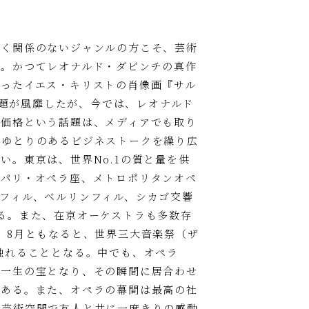
全く関係のないジャンルの方こそ、芸術
る。かつてレオナルド・ダビンチの真作
ったイエス・キリストの肖像画『サル
話題が風靡したが、今では、レオナルド
の価格という話題は、メディアでも取り
、ゆとりのあるビジネストークを繰り広
。東京は、世界No.1の質と量を供
、パリ・オペラ座、メトロポリタンオペ
フィル、ベルリンフィル、シカゴ交響
る。また、在京オーケストラも多数存
、8月ともなると、世界三大音楽祭（ザ
触れることとなる。中でも、オペラ
、一生の宝となり、その瞬間に居合わせ
である。また、オペラの幕間は最高の社
、芸術空間で友人と共に一度きりの感動