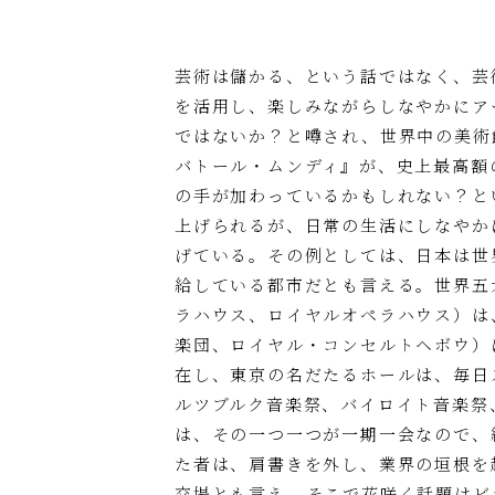
芸術は儲かる、という話ではなく、芸
を活用し、楽しみながらしなやかにア
ではないか？と噂され、世界中の美術
バトール・ムンディ』が、史上最高額の
の手が加わっているかもしれない？と
上げられるが、日常の生活にしなやか
げている。その例としては、日本は世
給している都市だとも言える。世界五
ラハウス、ロイヤルオペラハウス）は
楽団、ロイヤル・コンセルトヘボウ）
在し、東京の名だたるホールは、毎日
ルツブルク音楽祭、バイロイト音楽祭
は、その一つ一つが一期一会なので、
た者は、肩書きを外し、業界の垣根を
交場とも言え、そこで花咲く話題はビ