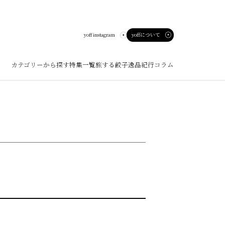
yoffについて
yoff instagram
カテゴリーから探す
特集一覧
旅する餃子
逸品紀行
コラム
ート