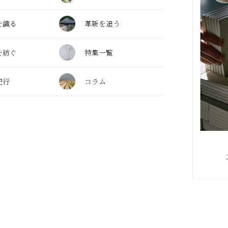
を識る
革新を追う
を紡ぐ
特集一覧
紀行
コラム