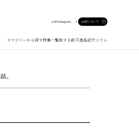
yoffについて
yoff instagram
カテゴリーから探す
特集一覧
旅する餃子
逸品紀行
コラム
ート
う話。