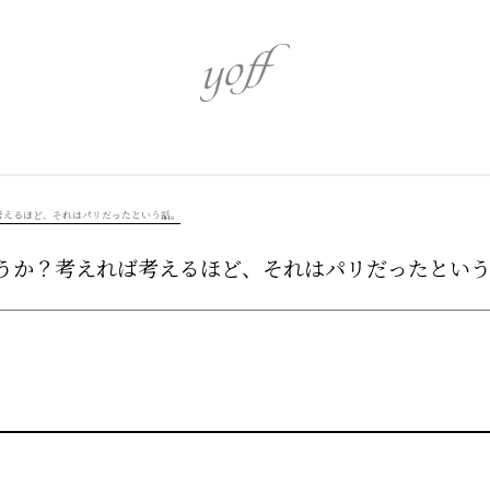
心身を潤す
心を奏でるア
考えるほど、それはパリだったという話。
うか？考えれば考えるほど、それはパリだったとい
伝統を識る
革新を追う