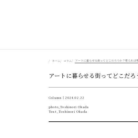
美食を辿る
アートに暮らせる街ってどこだろうか？考えれば
ホーム
コラム
アートに暮らせる街ってどこだろ
豊かさを彩る
風景を旅する
Column｜2024.02.22
photo_Toshinori Okada
Text_Toshinori Okada