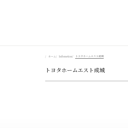
美食を辿る
トヨタホームエスト成城
ホーム
Infometion
トヨタホームエスト成城
豊かさを彩る
風景を旅する