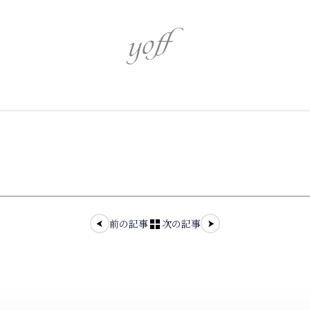
心身を潤す
心を奏でるア
伝統を識る
革新を追う
前の記事
次の記事