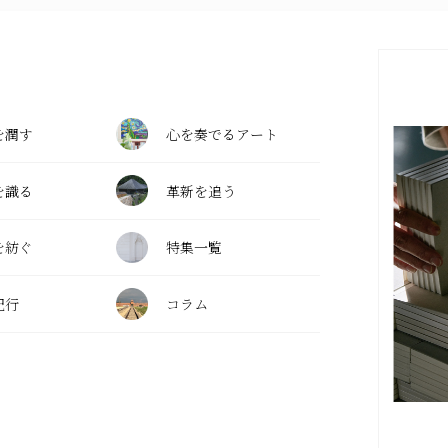
を潤す
心を奏でるアート
を識る
革新を追う
を紡ぐ
特集一覧
紀行
コラム