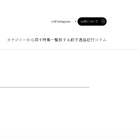
yoffについて
yoff instagram
カテゴリーから探す
特集一覧
旅する餃子
逸品紀行
コラム
ート