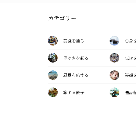
カテゴリー
美食を辿る
心身
豊かさを彩る
伝統
風景を旅する
笑顔
旅する餃子
逸品