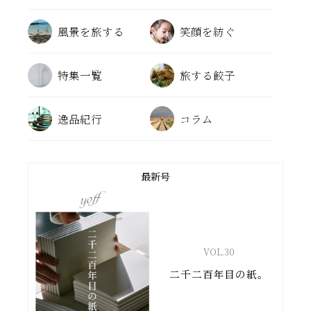
風景を旅する
笑顔を紡ぐ
特集一覧
旅する餃子
逸品紀行
コラム
最新号
VOL.
30
二千二百年目の紙。