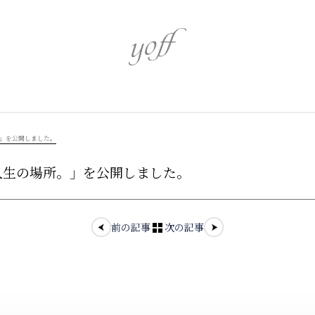
心身を潤す
心を奏でるア
。」を公開しました。
い人生の場所。」を公開しました。
伝統を識る
革新を追う
前の記事
次の記事