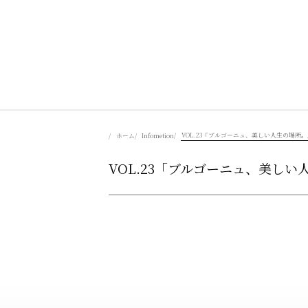
美食を辿る
VOL.23「ブルゴーニュ、美しい人生の場所
ホーム
Infometion
VOL.23「ブルゴーニュ、美し
豊かさを彩る
風景を旅する