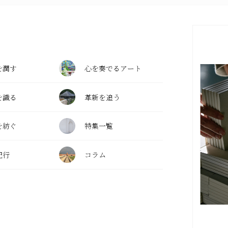
を潤す
心を奏でるアート
を識る
革新を追う
を紡ぐ
特集一覧
紀行
コラム