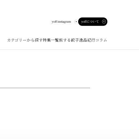
yoffについて
yoff instagram
カテゴリーから探す
特集一覧
旅する餃子
逸品紀行
コラム
ート