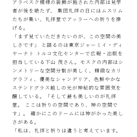
アラベスク模様の装飾が施された内部は見学
者が後を絶たず、 集団礼拝の日にはムスリム
たちが集い、礼拝堂でアッラーへの祈りを捧
げる。
「まず見ていただきたいのが、この空間の美
しさです」 と語るのは東京ジャーミイ・ディ
ヤーナト トルコ文化センターで広報・出版を
担当している下山 茂さん。モスクの内部はシ
ンメトリーな空間分割が美しく、精緻なカリ
グラフィ、優美なシャンデリア、色鮮やかな
ステンドグラス越しの光が神秘的な雰囲気を
醸している。「そして最も美しいのが礼拝
堂。 ここは祈りの空間であり、神の空間で
す」。 確かにこのドームには神がかった美し
さがある。
「私は、礼拝と祈りは違うと考えています。