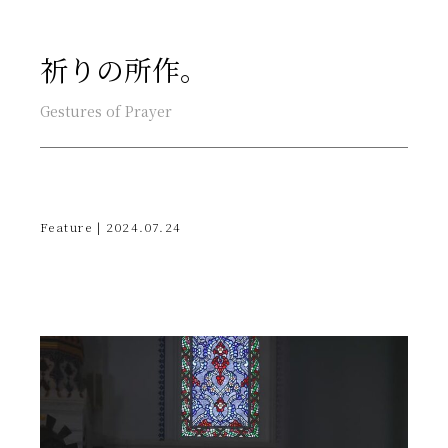
祈りの所作。
Gestures of Prayer
Feature | 2024.07.24