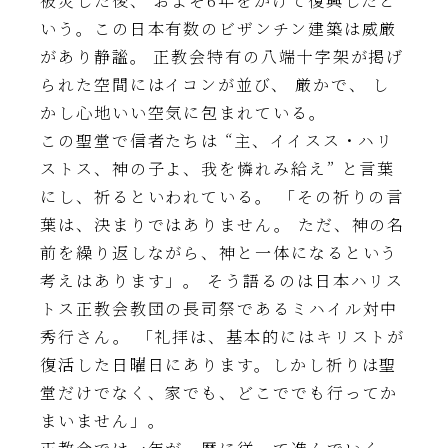
被災した後、 およそ6年をかけて復興したと
いう。この日本有数のビザンチン建築は威厳
があり静謐。 正教会特有の八端十字架が掲げ
られた空間にはイコンが並び、 厳かで、 し
かし心地いい空気に包まれている。
この聖堂で信者たちは “主、イイスス・ハリ
ストス、神の子よ、我を憐れみ給え” と言葉
にし、祈るといわれている。 「その祈りの言
葉は、決まりではありません。 ただ、神の名
前を繰り返しながら、神と一体になるという
考えはあります」。 そう語るのは日本ハリス
トス正教会教団の長司祭であるミハイル対中
秀行さん。 「礼拝は、基本的にはキリストが
復活した日曜日にあります。しかし祈りは聖
堂だけでなく、家でも、どこででも行ってか
まいません」。