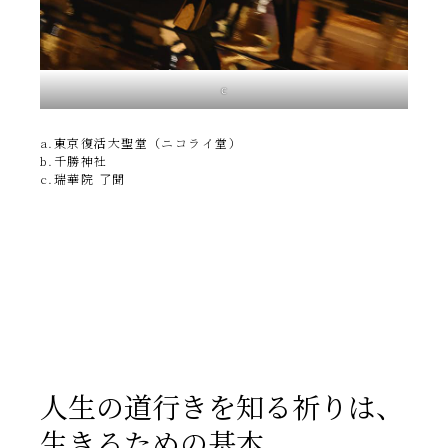
c
a.東京復活大聖堂（ニコライ堂）
b.千勝神社
c.瑞華院 了聞
人生の道行きを知る祈りは、
生きるための基本。