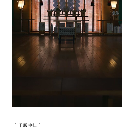
［ 千勝神社 ］