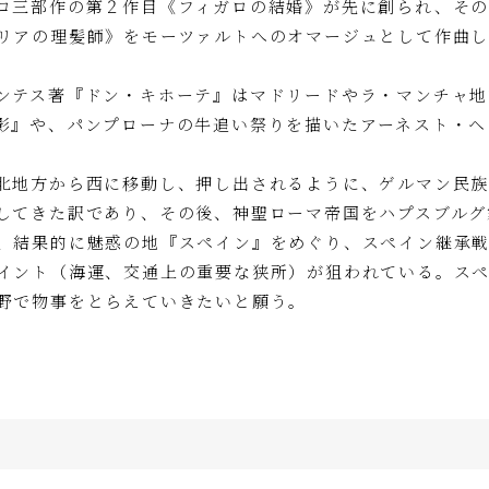
ロ三部作の第２作目《フィガロの結婚》が先に創られ、その
リアの理髪師》をモーツァルトへのオマージュとして作曲
ンテス著『ドン・キホーテ』はマドリードやラ・マンチャ地
影』や、パンプローナの牛追い祭りを描いたアーネスト・ヘ
北地方から西に移動し、押し出されるように、ゲルマン民族
してきた訳であり、その後、神聖ローマ帝国をハプスブルグ
、結果的に魅惑の地『スペイン』をめぐり、スペイン継承
イント（海運、交通上の重要な狭所）が狙われている。ス
野で物事をとらえていきたいと願う。