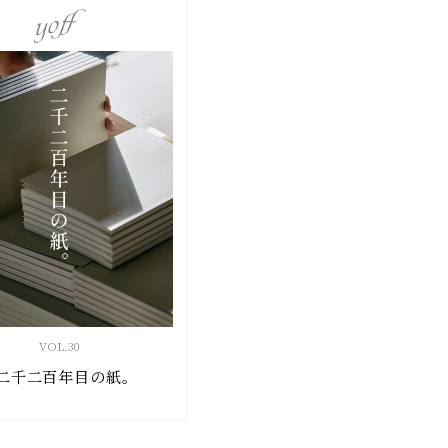
VOL.
30
二千二百年目の紙。