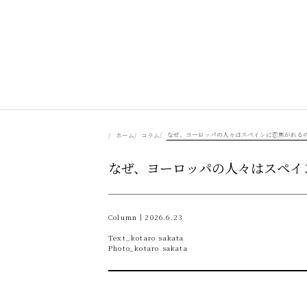
美食を辿る
なぜ、ヨーロッパの人々はスペインに恋焦がれる
ホーム
コラム
なぜ、ヨーロッパの人々はスペイ
豊かさを彩る
風景を旅する
Column｜2026.6.23
Text_kotaro sakata
Photo_kotaro sakata