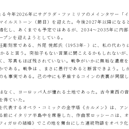
たる今年2026年にサグラダ・ファミリアのメインタワー「
マイルストーン（節目）を迎えた。今後2027年以降になる
化し、あくまでも予定ではあるが、2034～2035年に内
ープンを迎えようとしている。
彫刻家である、外尾 悦郎氏（1953年- ）に、私の代わ
わかると言う。突拍子もない言葉に聞こえるかもしれないが
く、写真もほぼ残されていない。戦争がいかに無垢な遺産
かである。戦争は 、まさに愚行であると断言できよう。し
のも事実である。己の中にも矛盾するコインの表裏が同居し
はなく、ヨーロッパ人が憧れる土地であった。古今東西の
を得ていた。
を代表するオペラ・コミックの金字塔《カルメン》は、アン
る前にイタリア半島中を席巻した、作曲家ロッシーニは、
フィガロの結婚》でこの地を舞台にした連続物語をオペラ化