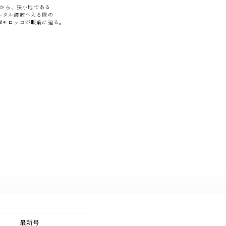
から、狭小地である
ルタル海峡へ入る際の
岸モロッコが眼前に迫る。
最新号