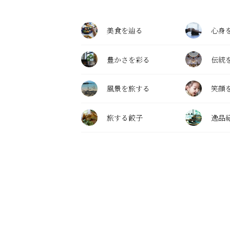
美食を辿る
心身
豊かさを彩る
伝統
風景を旅する
笑顔
旅する餃子
逸品