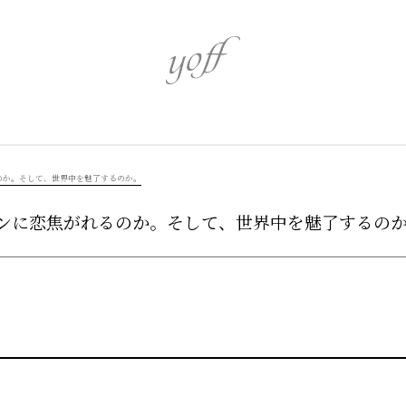
心身を潤す
心を奏でるア
のか。そして、世界中を魅了するのか。
ンに恋焦がれるのか。そして、世界中を魅了するの
伝統を識る
革新を追う