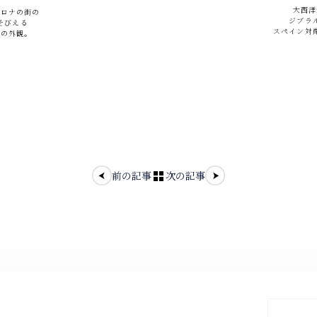
大西洋
セロナの街の
ジブラ
そびえる
スペイン対
アの外観。
前の記事
次の記事