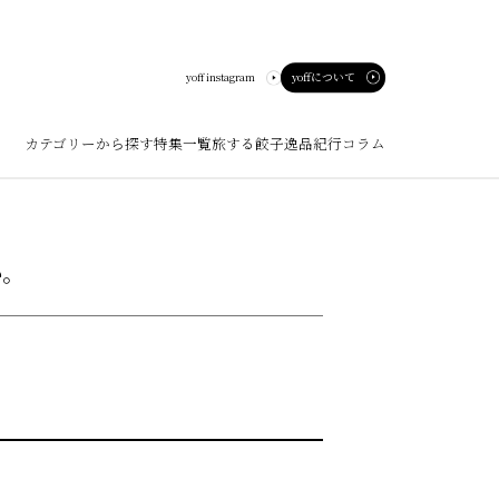
yoffについて
yoff instagram
カテゴリーから探す
特集一覧
旅する餃子
逸品紀行
コラム
ート
か。