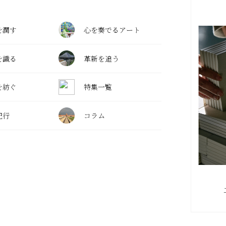
を潤す
心を奏でるアート
を識る
革新を追う
を紡ぐ
特集一覧
紀行
コラム