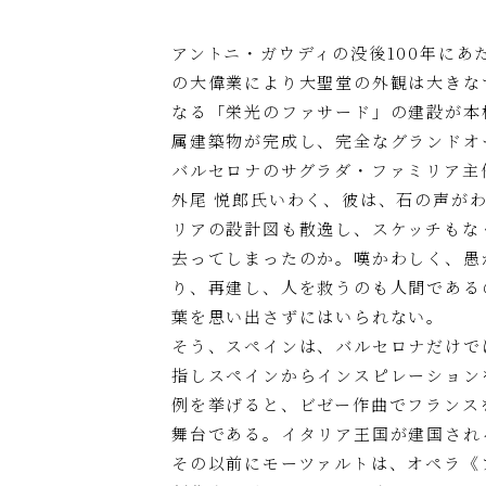
アントニ・ガウディの没後100年にあ
の大偉業により大聖堂の外観は大きな
なる「栄光のファサード」の建設が本格
属建築物が完成し、完全なグランドオ
バルセロナのサグラダ・ファミリア主任
外尾 悦郎氏いわく、彼は、石の声が
リアの設計図も散逸し、スケッチもな
去ってしまったのか。嘆かわしく、愚
り、再建し、人を救うのも人間である
葉を思い出さずにはいられない。
そう、スペインは、バルセロナだけで
指しスペインからインスピレーション
例を挙げると、ビゼー作曲でフランス
舞台である。イタリア王国が建国され
その以前にモーツァルトは、オペラ《