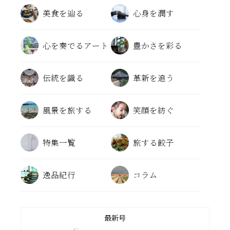
美食を辿る
心身を潤す
心を奏でるアート
豊かさを彩る
伝統を識る
革新を追う
風景を旅する
笑顔を紡ぐ
特集一覧
旅する餃子
逸品紀行
コラム
最新号