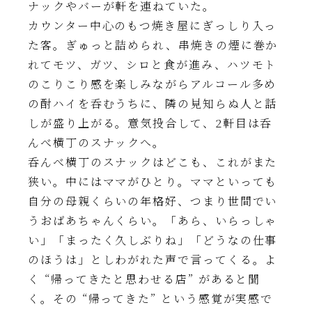
ナックやバーが軒を連ねていた。
カウンター中心のもつ焼き屋にぎっしり入っ
た客。ぎゅっと詰められ、串焼きの煙に巻か
れてモツ、ガツ、シロと食が進み、ハツモト
のこりこり感を楽しみながらアルコール多め
の酎ハイを呑むうちに、隣の見知らぬ人と話
しが盛り上がる。意気投合して、2軒目は呑
んべ横丁のスナックへ。
呑んべ横丁のスナックはどこも、これがまた
狭い。中にはママがひとり。ママといっても
自分の母親くらいの年格好、つまり世間でい
うおばあちゃんくらい。「あら、いらっしゃ
い」「まったく久しぶりね」「どうなの仕事
のほうは」としわがれた声で言ってくる。よ
く “帰ってきたと思わせる店” があると聞
く。その “帰ってきた” という感覚が実感で