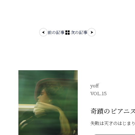
前の記事
次の記事
yoff
VOL.
15
奇蹟のピアニ
失敗は天才のはじま