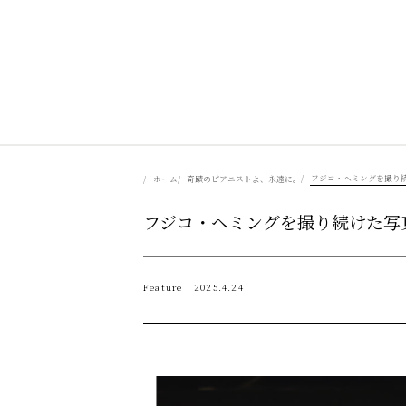
美食を辿る
フジコ・ヘミングを撮り
ホーム
奇蹟のピアニストよ、永遠に。
フジコ・ヘミングを撮り続けた写
豊かさを彩る
風景を旅する
Feature | 2025.4.24