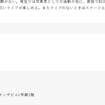
暇がない。現在では写真家としての活動の他に、銀座でMUS
広いライブが楽しめる。またライブのないときはステージ
」
ーギンザビル1号館2階