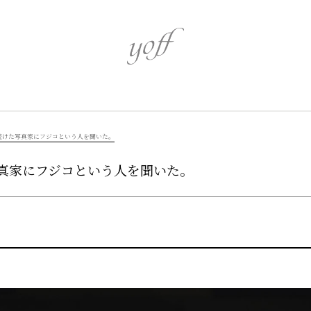
心身を潤す
心を奏でるア
続けた写真家にフジコという人を聞いた。
真家にフジコという人を聞いた。
伝統を識る
革新を追う