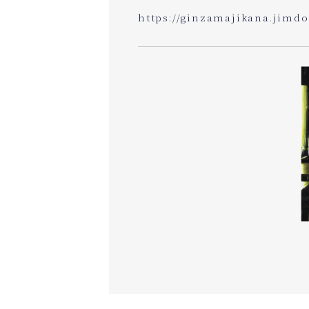
https://ginzamajikana.jimd