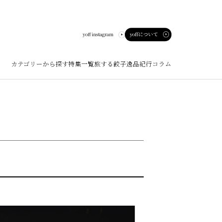
yoffについて
yoff instagram
カテゴリーから探す
特集一覧
旅する餃子
逸品紀行
コラム
ート