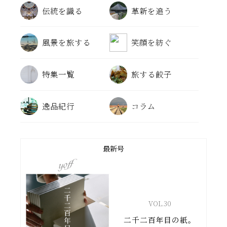
伝統を識る
革新を追う
風景を旅する
笑顔を紡ぐ
特集一覧
旅する餃子
逸品紀行
コラム
最新号
VOL.
30
二千二百年目の紙。