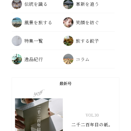
伝統を識る
革新を追う
風景を旅する
笑顔を紡ぐ
特集一覧
旅する餃子
逸品紀行
コラム
最新号
VOL.
30
二千二百年目の紙。