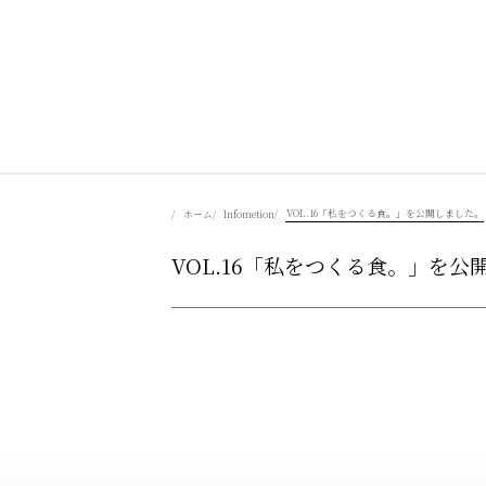
美食を辿る
VOL.16「私をつくる食。」を公開しました。
ホーム
Infometion
VOL.16「私をつくる食。」を公
豊かさを彩る
風景を旅する