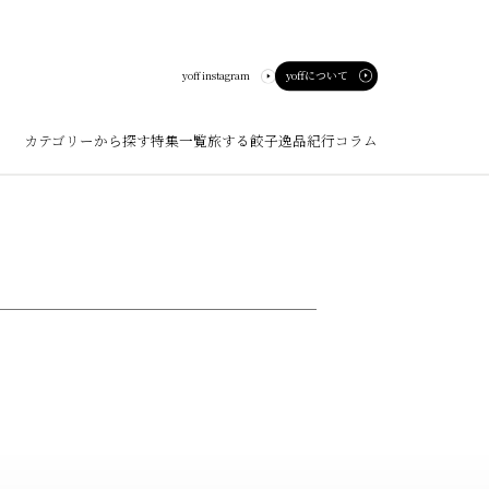
yoffについて
yoff instagram
カテゴリーから探す
特集一覧
旅する餃子
逸品紀行
コラム
ート