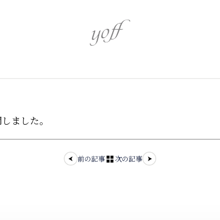
心身を潤す
心を奏でるア
開しました。
伝統を識る
革新を追う
前の記事
次の記事