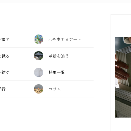
を潤す
心を奏でるアート
を識る
革新を追う
を紡ぐ
特集一覧
紀行
コラム