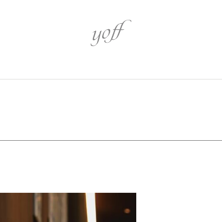
心身を潤す
心を奏でるア
伝統を識る
革新を追う