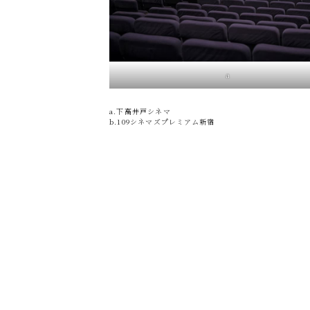
a
a.下高井戸シネマ
b.109シネマズプレミアム新宿