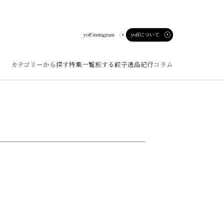
yoffについて
yoff instagram
カテゴリーから探す
特集一覧
旅する餃子
逸品紀行
コラム
ート