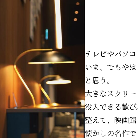
テレビやパソコ
いま、でもやは
と思う。
大きなスクリー
没入できる歓び
整えて、映画館
懐かしの名作で