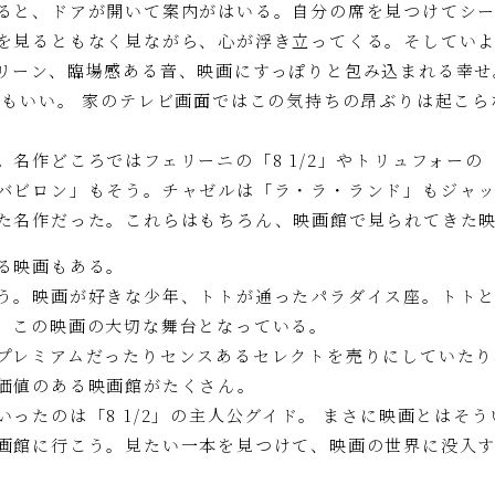
ると、ドアが開いて案内がはいる。自分の席を見つけてシ
を見るともなく見ながら、心が浮き立ってくる。そしていよ
リーン、臨場感ある音、映画にすっぽりと包み込まれる幸せ
てもいい。 家のテレビ画面ではこの気持ちの昂ぶりは起こら
名作どころではフェリーニの「8 1/2」やトリュフォー
バビロン」もそう。チャゼルは「ラ・ラ・ランド」もジャ
た名作だった。これらはもちろん、映画館で見られてきた
る映画もある。
う。映画が好きな少年、トトが通ったパラダイス座。トトと
、この映画の大切な舞台となっている。
プレミアムだったりセンスあるセレクトを売りにしていたり
価値のある映画館がたくさん。
ったのは「8 1/2」の主人公グイド。 まさに映画とはそ
画館に行こう。見たい一本を見つけて、映画の世界に没入す