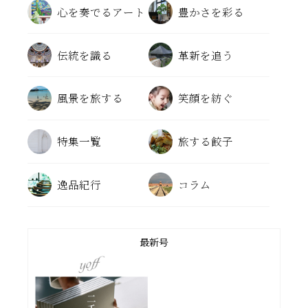
心を奏でるアート
豊かさを彩る
伝統を識る
革新を追う
風景を旅する
笑顔を紡ぐ
特集一覧
旅する餃子
逸品紀行
コラム
最新号