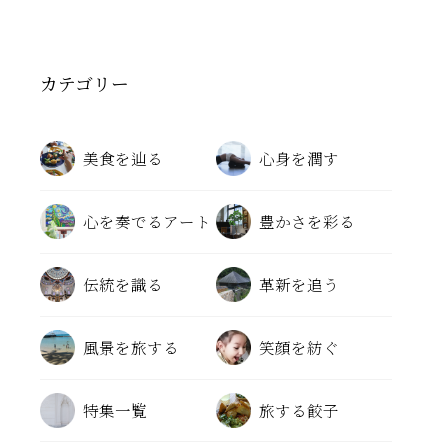
カテゴリー
美食を辿る
心身を潤す
心を奏でるアート
豊かさを彩る
伝統を識る
革新を追う
風景を旅する
笑顔を紡ぐ
特集一覧
旅する餃子