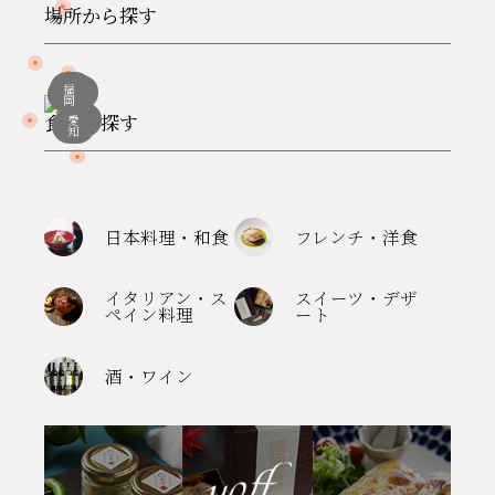
場所から探す
大
東
福
阪
京
岡
宮
食から探す
愛
城
知
日本料理・和食
フレンチ・洋食
イタリアン・ス
スイーツ・デザ
ペイン料理
ート
酒・ワイン