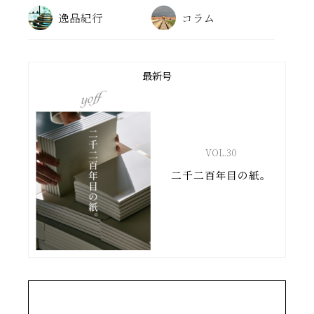
逸品紀行
コラム
最新号
VOL.
30
二千二百年目の紙。