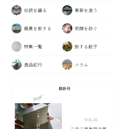
伝統を識る
革新を追う
風景を旅する
笑顔を紡ぐ
特集一覧
旅する餃子
逸品紀行
コラム
最新号
VOL.
30
二千二百年目の紙。