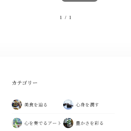
1
/
1
カテゴリー
美食を辿る
心身を潤す
心を奏でるアート
豊かさを彩る